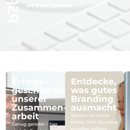
wird sie legendär
Erfolgs-
Entdecke,
geschichten
was gutes
unserer
Branding
Zusammen-
ausmacht
arbeit
Warum wir Deine
Marke, Dein Branding
Genug geredet – hier
erstellen sollten!